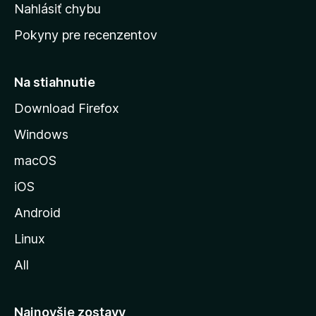
k
Nahlásiť chybu
e
ú
n
Pokyny pre recenzentov
s
ý
t
r
Na stiahnutie
á
Download Firefox
n
Windows
k
u
macOS
M
iOS
o
z
Android
i
Linux
l
All
l
y
Najnovšie zostavy