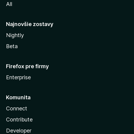
All
l
y
Najnovšie zostavy
Nightly
Beta
Firefox pre firmy
Enterprise
Komunita
Connect
Contribute
Developer