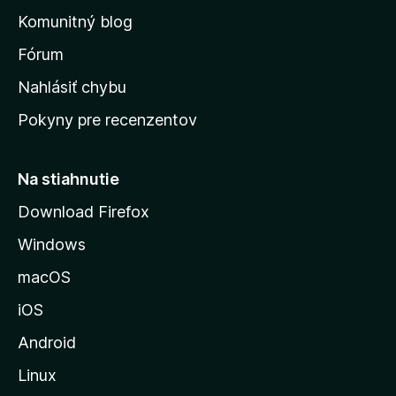
o
n
d
Komunitný blog
ý
v
n
s
Fórum
o
t
k
Nahlásiť chybu
e
ú
n
Pokyny pre recenzentov
s
ý
t
r
Na stiahnutie
á
Download Firefox
n
Windows
k
u
macOS
M
iOS
o
z
Android
i
Linux
l