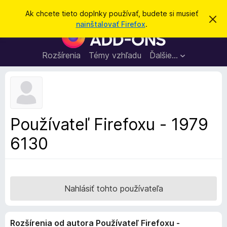
H
Prihlásiť sa
Ak chcete tieto doplnky používať, budete si musieť
Z
ľ
nainštalovať Firefox
.
a
D
a
v
o
r
d
i
p
Rozšírenia
Témy vzhľadu
Ďalšie…
a
e
l
ť
ť
t
n
o
k
t
o
y
o
p
z
Používateľ Firefoxu - 1979
n
r
á
6130
e
m
e
p
n
r
i
e
e
h
Nahlásiť tohto používateľa
l
i
Rozšírenia od autora Používateľ Firefoxu -
a