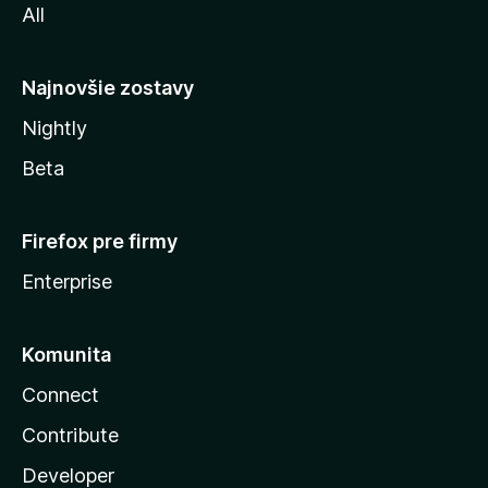
All
l
y
Najnovšie zostavy
Nightly
Beta
Firefox pre firmy
Enterprise
Komunita
Connect
Contribute
Developer