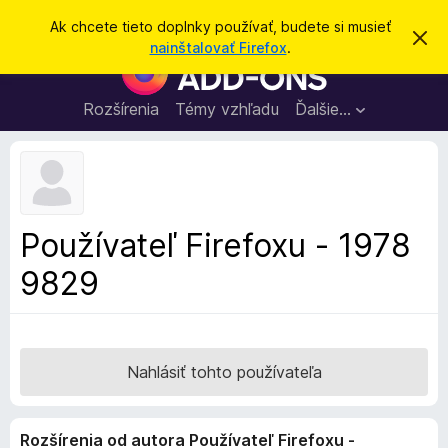
H
Prihlásiť sa
Ak chcete tieto doplnky používať, budete si musieť
Z
ľ
nainštalovať Firefox
.
a
D
a
v
o
r
d
i
p
Rozšírenia
Témy vzhľadu
Ďalšie…
a
e
l
ť
ť
t
n
o
k
t
o
y
o
p
z
Používateľ Firefoxu - 1978
n
r
á
9829
e
m
e
p
n
r
i
e
e
h
Nahlásiť tohto používateľa
l
i
Rozšírenia od autora Používateľ Firefoxu -
a