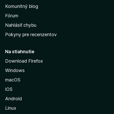
o
n
d
Komunitný blog
ý
v
n
s
Fórum
o
t
k
Nahlásiť chybu
e
ú
n
Pokyny pre recenzentov
s
ý
t
r
Na stiahnutie
á
Download Firefox
n
Windows
k
u
macOS
M
iOS
o
z
Android
i
Linux
l