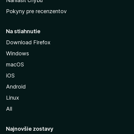
Nahlásiť chybu
ú
Pokyny pre recenzentov
s
t
r
Na stiahnutie
á
Download Firefox
n
Windows
k
u
macOS
M
iOS
o
z
Android
i
Linux
l
All
l
y
Najnovšie zostavy