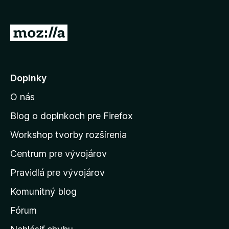
d
a
P
č
r
F
e
i
r
j
Doplnky
e
s
f
O nás
ť
o
n
Blog o doplnkoch pre Firefox
x
a
Workshop tvorby rozšírenia
d
Centrum pre vývojárov
o
m
Pravidlá pre vývojárov
o
Komunitný blog
v
s
Fórum
k