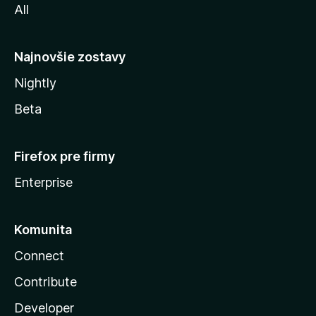
All
l
y
Najnovšie zostavy
Nightly
Beta
Firefox pre firmy
Enterprise
Komunita
Connect
Contribute
Developer