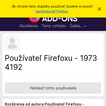
H
Prihlásiť sa
Ak chcete tieto doplnky používať, budete si musieť
Z
ľ
nainštalovať Firefox
.
a
D
a
v
o
r
d
i
p
Rozšírenia
Témy vzhľadu
Ďalšie…
a
e
l
ť
ť
t
n
o
k
t
o
y
o
p
z
Používateľ Firefoxu - 1973
n
r
á
4192
e
m
e
p
n
r
i
e
e
h
Nahlásiť tohto používateľa
l
i
Rozšírenia od autora Používateľ Firefoxu -
a