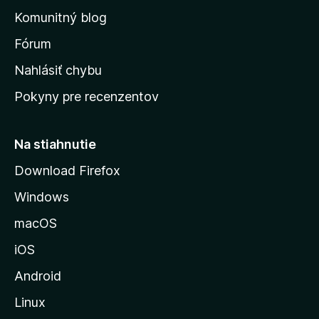
o
n
d
Komunitný blog
ý
v
n
s
Fórum
o
t
k
Nahlásiť chybu
e
ú
n
Pokyny pre recenzentov
s
ý
t
r
Na stiahnutie
á
Download Firefox
n
Windows
k
u
macOS
M
iOS
o
z
Android
i
Linux
l