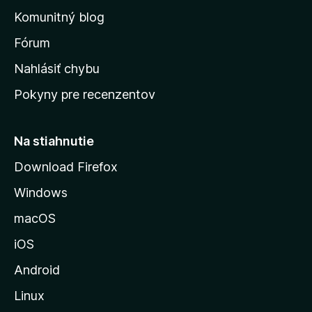
o
n
d
Komunitný blog
ý
v
n
s
Fórum
o
t
k
Nahlásiť chybu
e
ú
n
Pokyny pre recenzentov
s
ý
t
r
Na stiahnutie
á
Download Firefox
n
Windows
k
u
macOS
M
iOS
o
z
Android
i
Linux
l