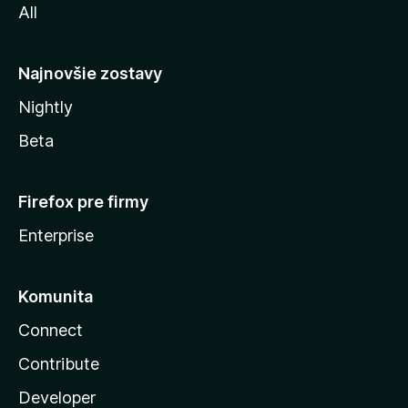
All
l
y
Najnovšie zostavy
Nightly
Beta
Firefox pre firmy
Enterprise
Komunita
Connect
Contribute
Developer