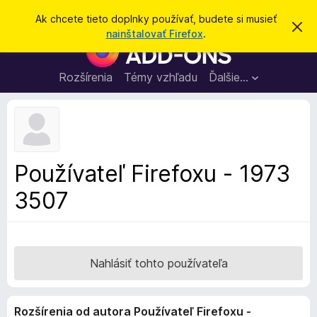
H
Prihlásiť sa
Ak chcete tieto doplnky používať, budete si musieť
Z
ľ
nainštalovať Firefox
.
a
D
a
v
o
r
d
i
p
Rozšírenia
Témy vzhľadu
Ďalšie…
a
e
l
ť
ť
t
n
o
k
t
o
y
o
p
z
Používateľ Firefoxu - 1973
n
r
á
3507
e
m
e
p
n
r
i
e
e
h
Nahlásiť tohto používateľa
l
i
Rozšírenia od autora Používateľ Firefoxu -
a