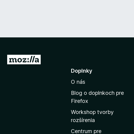
P
r
Doplnky
e
O nás
j
s
Blog o doplnkoch pre
ť
Firefox
n
Workshop tvorby
a
rozšírenia
d
o
Centrum pre