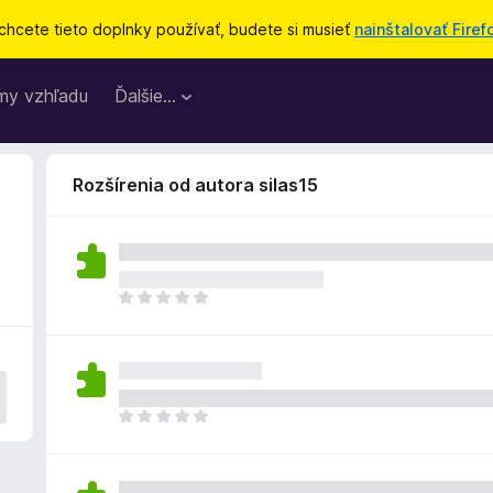
chcete tieto doplnky používať, budete si musieť
nainštalovať Firef
my vzhľadu
Ďalšie…
Rozšírenia od autora silas15
D
o
p
l
n
o
D
k
o
z
p
a
l