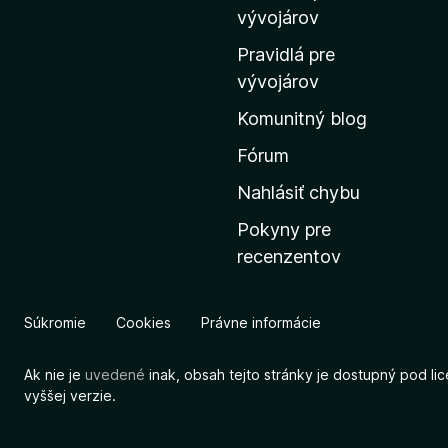
m
vývojárov
o
Pravidlá pre
v
vývojárov
s
Komunitný blog
k
ú
Fórum
s
Nahlásiť chybu
t
Pokyny pre
r
recenzentov
á
n
k
Súkromie
Cookies
Právne informácie
u
M
Ak nie je
uvedené
inak, obsah tejto stránky je dostupný pod li
o
vyššej verzie.
z