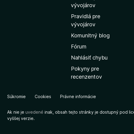
m
vývojárov
o
Pravidlá pre
v
vývojárov
s
Komunitný blog
k
ú
Fórum
s
Nahlásiť chybu
t
Pokyny pre
r
recenzentov
á
n
k
Súkromie
Cookies
Právne informácie
u
M
Ak nie je
uvedené
inak, obsah tejto stránky je dostupný pod li
o
vyššej verzie.
z