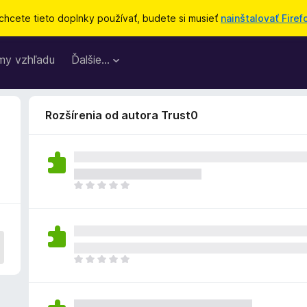
chcete tieto doplnky používať, budete si musieť
nainštalovať Firef
my vzhľadu
Ďalšie…
Rozšírenia od autora Trust0
D
o
p
l
n
o
D
k
o
z
p
a
l