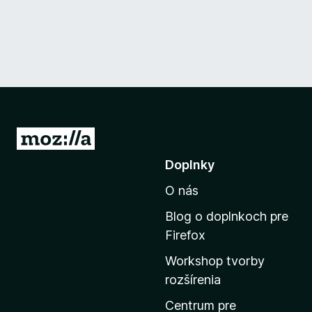
P
r
Doplnky
e
O nás
j
s
Blog o doplnkoch pre
ť
Firefox
n
Workshop tvorby
a
rozšírenia
d
o
Centrum pre