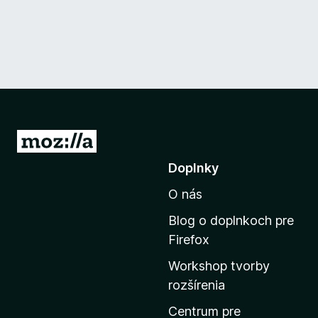
P
r
Doplnky
e
O nás
j
s
Blog o doplnkoch pre
ť
Firefox
n
Workshop tvorby
a
rozšírenia
d
o
Centrum pre