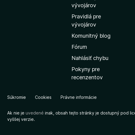
m
vývojárov
o
Pravidlá pre
v
vývojárov
s
Komunitný blog
k
ú
Fórum
s
Nahlásiť chybu
t
Pokyny pre
r
recenzentov
á
n
k
Súkromie
Cookies
Právne informácie
u
M
Ak nie je
uvedené
inak, obsah tejto stránky je dostupný pod li
o
vyššej verzie.
z