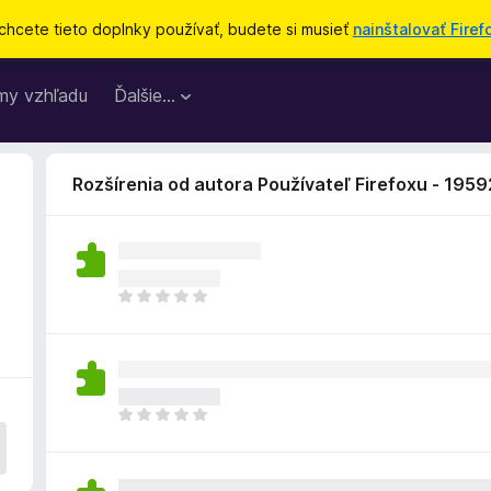
chcete tieto doplnky používať, budete si musieť
nainštalovať Firef
my vzhľadu
Ďalšie…
Rozšírenia od autora Používateľ Firefoxu - 195
D
o
p
l
n
o
D
k
o
z
p
a
l