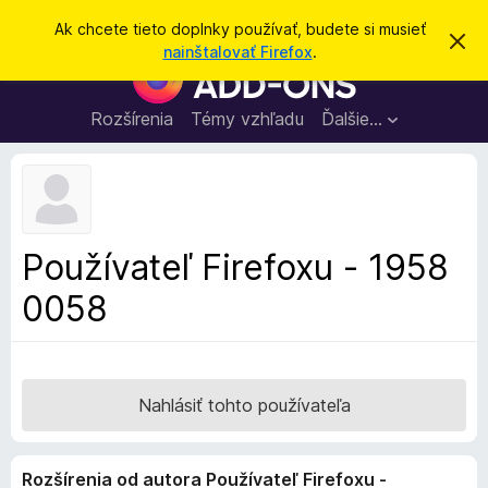
H
Prihlásiť sa
Ak chcete tieto doplnky používať, budete si musieť
Z
ľ
nainštalovať Firefox
.
a
D
a
v
o
r
d
i
p
Rozšírenia
Témy vzhľadu
Ďalšie…
a
e
l
ť
ť
t
n
o
k
t
o
y
o
p
z
Používateľ Firefoxu - 1958
n
r
á
0058
e
m
e
p
n
r
i
e
e
h
Nahlásiť tohto používateľa
l
i
Rozšírenia od autora Používateľ Firefoxu -
a