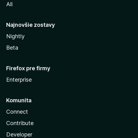
All
l
y
Najnovšie zostavy
Nightly
Beta
Firefox pre firmy
Enterprise
Komunita
Connect
Contribute
Developer