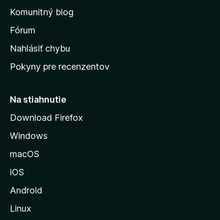
o
n
d
Komunitný blog
ý
v
n
s
Fórum
o
t
k
Nahlásiť chybu
e
ú
n
Pokyny pre recenzentov
s
ý
t
r
Na stiahnutie
á
Download Firefox
n
Windows
k
u
macOS
M
iOS
o
z
Android
i
Linux
l