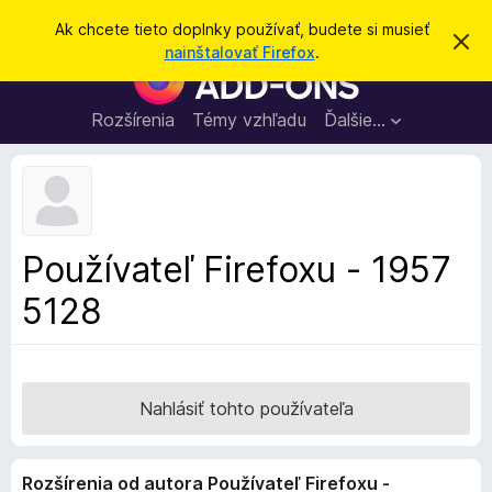
H
Prihlásiť sa
Ak chcete tieto doplnky používať, budete si musieť
Z
ľ
nainštalovať Firefox
.
a
D
a
v
o
r
d
i
p
Rozšírenia
Témy vzhľadu
Ďalšie…
a
e
l
ť
ť
t
n
o
k
t
o
y
o
p
z
Používateľ Firefoxu - 1957
n
r
á
5128
e
m
e
p
n
r
i
e
e
h
Nahlásiť tohto používateľa
l
i
Rozšírenia od autora Používateľ Firefoxu -
a