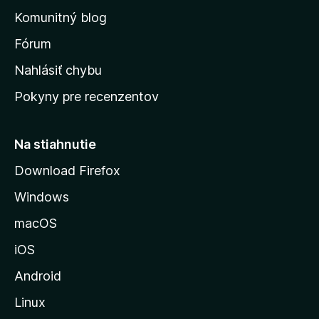
o
n
d
Komunitný blog
ý
v
n
s
Fórum
o
t
k
Nahlásiť chybu
e
ú
n
Pokyny pre recenzentov
s
ý
t
r
Na stiahnutie
á
Download Firefox
n
Windows
k
u
macOS
M
iOS
o
z
Android
i
Linux
l