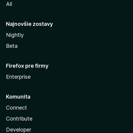
All
l
y
Najnovšie zostavy
Nightly
Beta
Firefox pre firmy
Enterprise
Komunita
Connect
Contribute
Developer