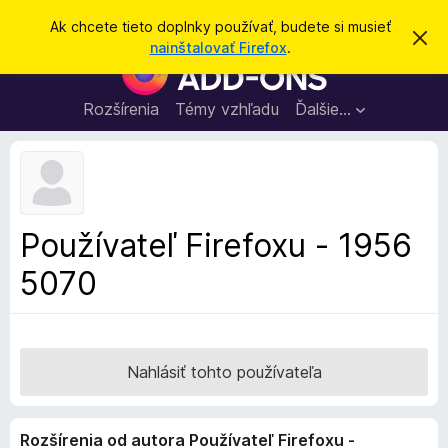
H
Prihlásiť sa
Ak chcete tieto doplnky používať, budete si musieť
Z
ľ
nainštalovať Firefox
.
a
D
a
v
o
r
d
i
p
Rozšírenia
Témy vzhľadu
Ďalšie…
a
e
l
ť
ť
t
n
o
k
t
o
y
o
p
z
Používateľ Firefoxu - 1956
n
r
á
5070
e
m
e
p
n
r
i
e
e
h
Nahlásiť tohto používateľa
l
i
Rozšírenia od autora Používateľ Firefoxu -
a