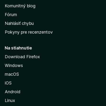
o
n
d
Komunitný blog
ý
v
n
s
Fórum
o
t
k
Nahlásiť chybu
e
ú
n
Pokyny pre recenzentov
s
ý
t
r
Na stiahnutie
á
Download Firefox
n
Windows
k
u
macOS
M
iOS
o
z
Android
i
Linux
l