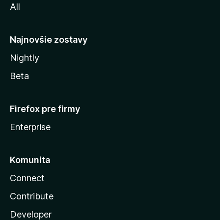
All
l
y
Najnovšie zostavy
Nightly
Beta
Firefox pre firmy
Enterprise
Komunita
Connect
Contribute
Developer