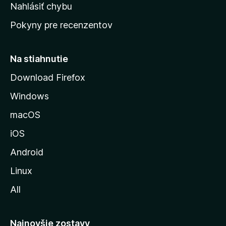
k
Nahlásiť chybu
e
ú
n
Pokyny pre recenzentov
s
ý
t
r
Na stiahnutie
á
Download Firefox
n
Windows
k
u
macOS
M
iOS
o
z
Android
i
Linux
l
All
l
y
Najnovšie zostavy