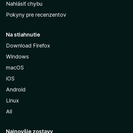
k
Nahlásiť chybu
e
ú
n
Pokyny pre recenzentov
s
ý
t
r
Na stiahnutie
á
Download Firefox
n
Windows
k
u
macOS
M
iOS
o
z
Android
i
Linux
l
All
l
y
Najnovšie zostavy