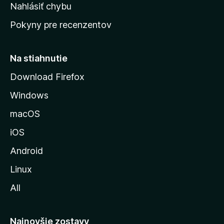
k
Nahlásiť chybu
e
ú
n
Pokyny pre recenzentov
s
ý
t
r
Na stiahnutie
á
Download Firefox
n
Windows
k
u
macOS
M
iOS
o
z
Android
i
Linux
l
All
l
y
Najnovšie zostavy