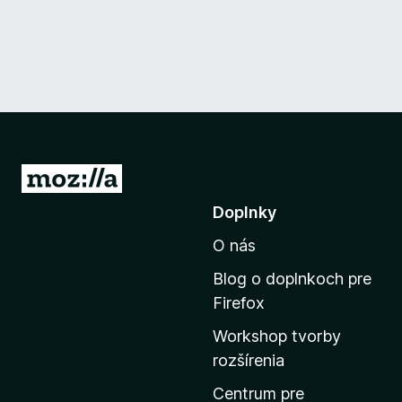
P
r
Doplnky
e
O nás
j
s
Blog o doplnkoch pre
ť
Firefox
n
Workshop tvorby
a
rozšírenia
d
o
Centrum pre