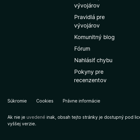
m
vývojárov
o
Pravidlá pre
v
vývojárov
s
Komunitný blog
k
ú
Fórum
s
Nahlásiť chybu
t
Pokyny pre
r
recenzentov
á
n
k
Súkromie
Cookies
Právne informácie
u
M
Ak nie je
uvedené
inak, obsah tejto stránky je dostupný pod li
o
vyššej verzie.
z