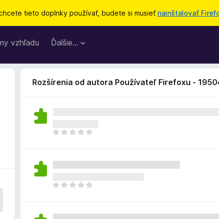
chcete tieto doplnky používať, budete si musieť
nainštalovať Firef
my vzhľadu
Ďalšie…
Rozšírenia od autora Používateľ Firefoxu - 195
D
o
p
l
n
o
D
k
o
z
p
a
l