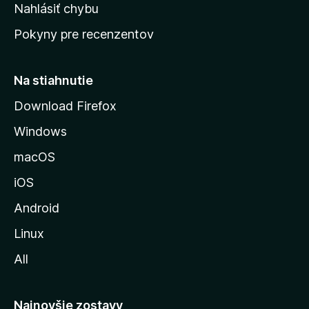
k
Nahlásiť chybu
e
ú
n
Pokyny pre recenzentov
s
ý
t
r
Na stiahnutie
á
Download Firefox
n
Windows
k
u
macOS
M
iOS
o
z
Android
i
Linux
l
All
l
y
Najnovšie zostavy