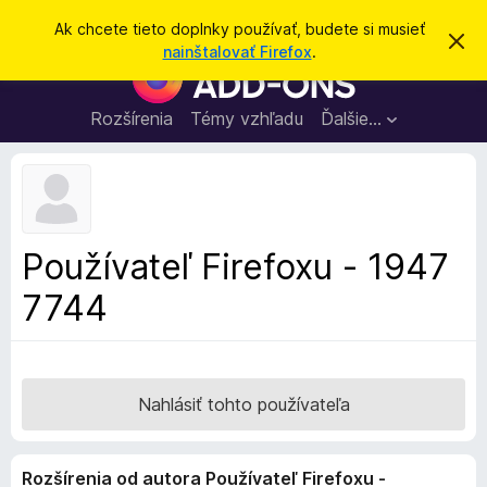
H
Prihlásiť sa
Ak chcete tieto doplnky používať, budete si musieť
Z
ľ
nainštalovať Firefox
.
a
D
a
v
o
r
d
i
p
Rozšírenia
Témy vzhľadu
Ďalšie…
a
e
l
ť
ť
t
n
o
k
t
o
y
o
p
z
Používateľ Firefoxu - 1947
n
r
á
7744
e
m
e
p
n
r
i
e
e
h
Nahlásiť tohto používateľa
l
i
Rozšírenia od autora Používateľ Firefoxu -
a