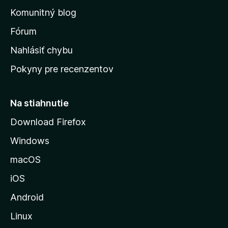
o
n
d
Komunitný blog
ý
v
n
s
Fórum
o
t
k
Nahlásiť chybu
e
ú
n
Pokyny pre recenzentov
s
ý
t
r
Na stiahnutie
á
Download Firefox
n
Windows
k
u
macOS
M
iOS
o
z
Android
i
Linux
l