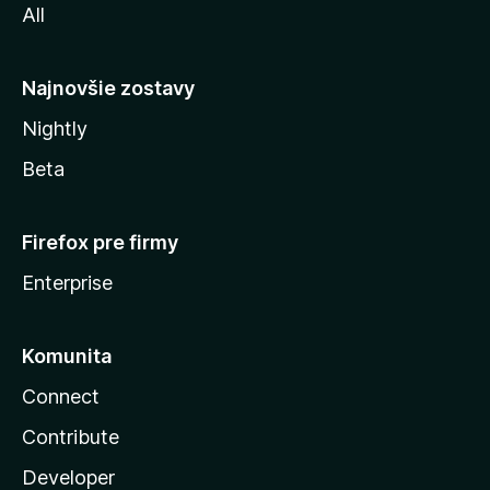
All
l
y
Najnovšie zostavy
Nightly
Beta
Firefox pre firmy
Enterprise
Komunita
Connect
Contribute
Developer