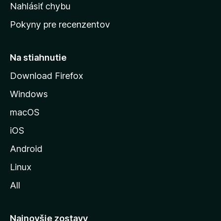
k
Nahlásiť chybu
e
ú
n
Pokyny pre recenzentov
s
ý
t
r
Na stiahnutie
á
Download Firefox
n
Windows
k
u
macOS
M
iOS
o
z
Android
i
Linux
l
All
l
y
Najnovšie zostavy