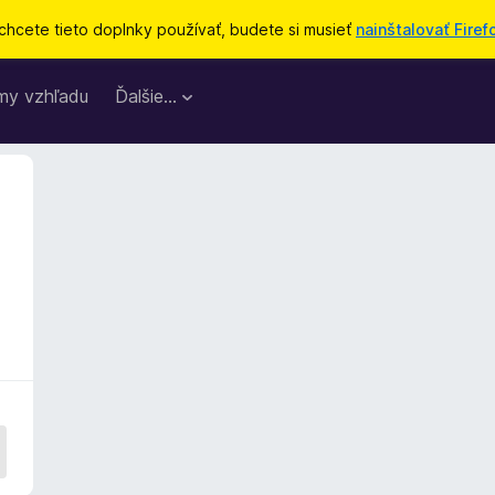
chcete tieto doplnky používať, budete si musieť
nainštalovať Firef
my vzhľadu
Ďalšie…