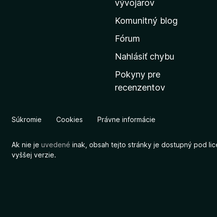
vývojárov
s
Komunitný blog
k
ú
Fórum
s
Nahlásiť chybu
t
Pokyny pre
r
recenzentov
á
n
k
Súkromie
Cookies
Právne informácie
u
M
Ak nie je
uvedené
inak, obsah tejto stránky je dostupný pod li
o
vyššej verzie.
z
i
l
l