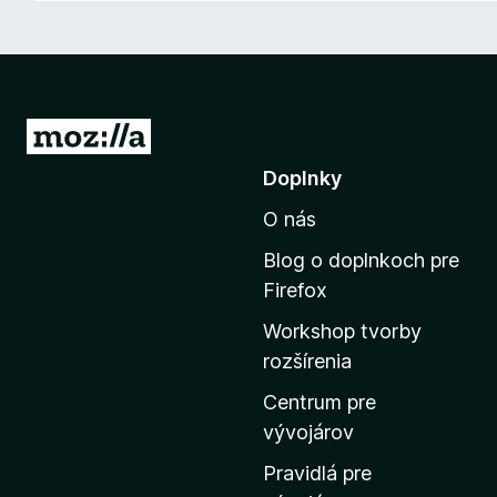
d
a
č
F
i
P
r
r
Doplnky
e
e
f
O nás
j
o
s
x
Blog o doplnkoch pre
ť
Firefox
n
Workshop tvorby
a
rozšírenia
d
o
Centrum pre
m
vývojárov
o
Pravidlá pre
v