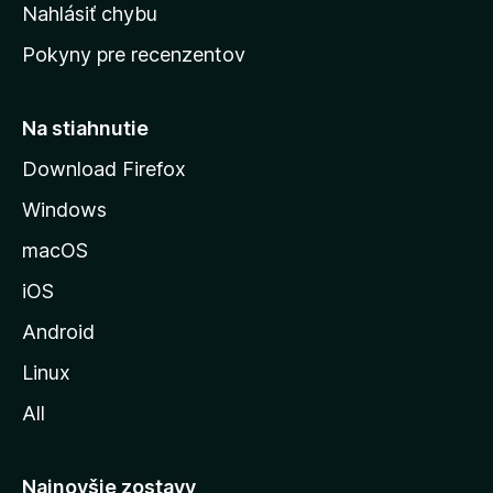
k
Nahlásiť chybu
e
ú
n
Pokyny pre recenzentov
s
ý
t
r
Na stiahnutie
á
Download Firefox
n
Windows
k
u
macOS
M
iOS
o
z
Android
i
Linux
l
All
l
y
Najnovšie zostavy