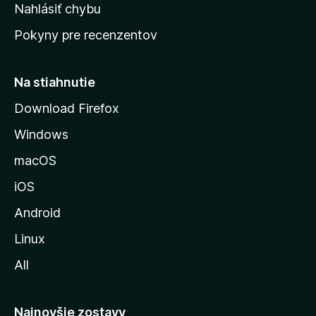
k
Nahlásiť chybu
e
ú
n
Pokyny pre recenzentov
s
ý
t
r
Na stiahnutie
á
Download Firefox
n
Windows
k
u
macOS
M
iOS
o
z
Android
i
Linux
l
All
l
y
Najnovšie zostavy