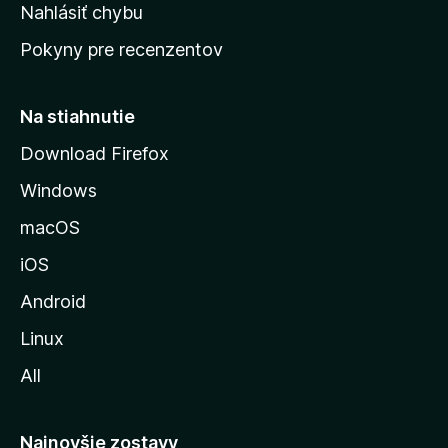
k
Nahlásiť chybu
e
ú
n
Pokyny pre recenzentov
s
ý
t
r
Na stiahnutie
á
Download Firefox
n
Windows
k
u
macOS
M
iOS
o
z
Android
i
Linux
l
All
l
y
Najnovšie zostavy