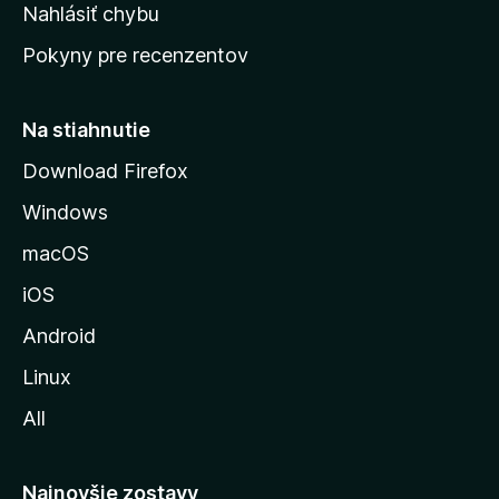
k
Nahlásiť chybu
e
ú
n
Pokyny pre recenzentov
s
ý
t
r
Na stiahnutie
á
Download Firefox
n
Windows
k
u
macOS
M
iOS
o
z
Android
i
Linux
l
All
l
y
Najnovšie zostavy