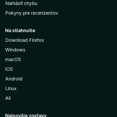
k
Nahlásiť chybu
e
ú
n
Pokyny pre recenzentov
s
ý
t
r
Na stiahnutie
á
Download Firefox
n
Windows
k
u
macOS
M
iOS
o
z
Android
i
Linux
l
All
l
y
Najnovšie zostavy