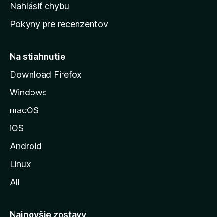
k
Nahlásiť chybu
e
ú
n
Pokyny pre recenzentov
s
ý
t
r
Na stiahnutie
á
Download Firefox
n
Windows
k
u
macOS
M
iOS
o
z
Android
i
Linux
l
All
l
y
Najnovšie zostavy