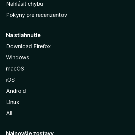
k
Nahlásiť chybu
e
ú
n
Pokyny pre recenzentov
s
ý
t
r
Na stiahnutie
á
Download Firefox
n
Windows
k
u
macOS
M
iOS
o
z
Android
i
Linux
l
All
l
y
Najnovšie zostavy