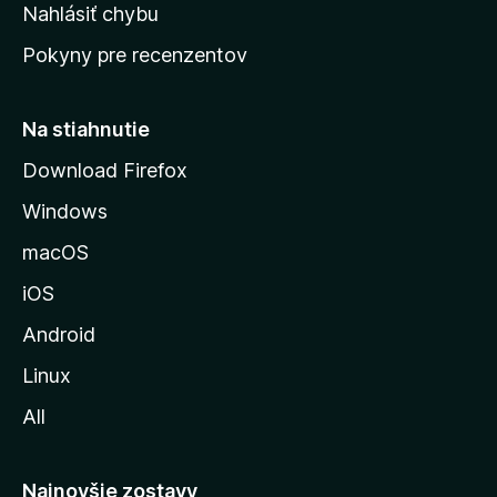
k
Nahlásiť chybu
e
ú
n
Pokyny pre recenzentov
s
ý
t
r
Na stiahnutie
á
Download Firefox
n
Windows
k
u
macOS
M
iOS
o
z
Android
i
Linux
l
All
l
y
Najnovšie zostavy