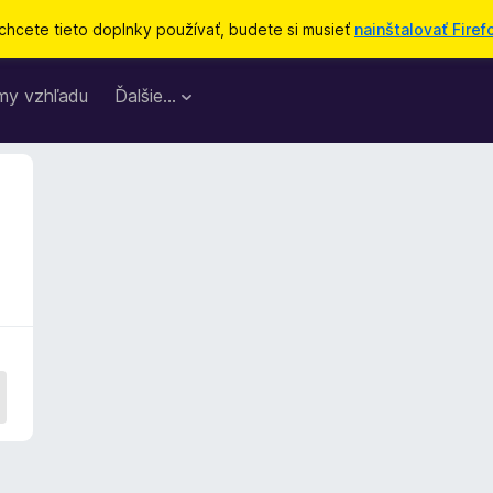
chcete tieto doplnky používať, budete si musieť
nainštalovať Firef
my vzhľadu
Ďalšie…