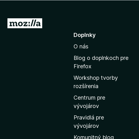
d
a
č
P
F
r
Doplnky
i
e
r
O nás
j
e
s
f
Blog o doplnkoch pre
ť
o
Firefox
x
n
Workshop tvorby
a
rozšírenia
d
o
Centrum pre
m
vývojárov
o
Pravidlá pre
v
vývojárov
s
Komunitný blog