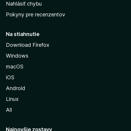
k
Nahlásiť chybu
e
ú
n
Pokyny pre recenzentov
s
ý
t
r
Na stiahnutie
á
Download Firefox
n
Windows
k
u
macOS
M
iOS
o
z
Android
i
Linux
l
All
l
y
Najnovšie zostavy