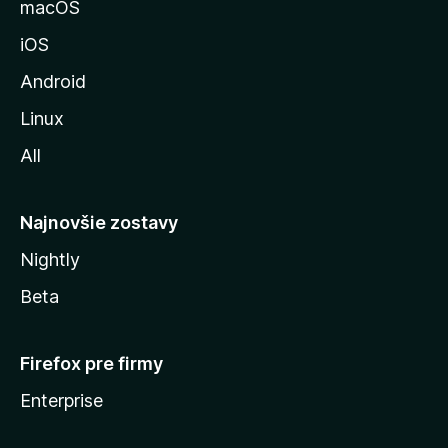
macOS
M
iOS
o
z
Android
i
Linux
l
All
l
y
Najnovšie zostavy
Nightly
Beta
Firefox pre firmy
Enterprise