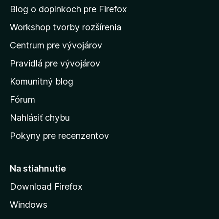
n
i
Blog o doplnkoch pre Firefox
e
a
Workshop tvorby rozšírenia
j
d
e
Centrum pre vývojárov
o
o
h
m
Pravidlá pre vývojárov
o
o
d
Komunitný blog
v
n
s
Fórum
o
t
k
Nahlásiť chybu
e
ú
n
Pokyny pre recenzentov
s
ý
t
r
Na stiahnutie
á
Download Firefox
n
Windows
k
u