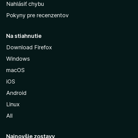
k
Nahlásiť chybu
e
ú
n
Pokyny pre recenzentov
s
ý
t
r
Na stiahnutie
á
Download Firefox
n
Windows
k
u
macOS
M
iOS
o
z
Android
i
Linux
l
All
l
y
Najnovšie zostavy