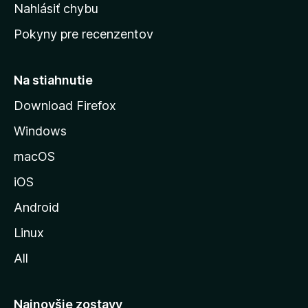
k
Nahlásiť chybu
e
ú
n
Pokyny pre recenzentov
s
ý
t
r
Na stiahnutie
á
Download Firefox
n
Windows
k
u
macOS
M
iOS
o
z
Android
i
Linux
l
All
l
y
Najnovšie zostavy