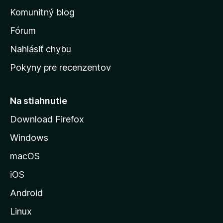
o
n
d
Komunitný blog
ý
v
n
s
Fórum
o
t
k
Nahlásiť chybu
e
ú
n
Pokyny pre recenzentov
s
ý
t
r
Na stiahnutie
á
Download Firefox
n
Windows
k
u
macOS
M
iOS
o
z
Android
i
Linux
l