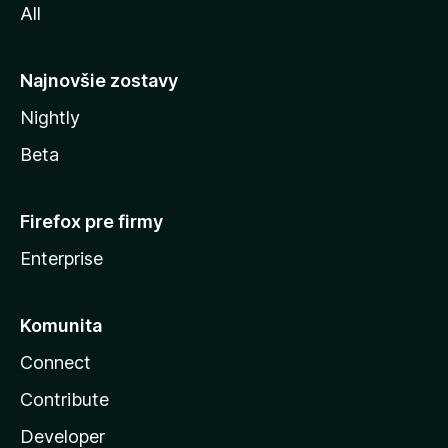
All
l
y
Najnovšie zostavy
Nightly
Beta
Firefox pre firmy
Enterprise
Komunita
Connect
Contribute
Developer