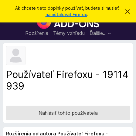
H
Prihlásiť sa
Ak chcete tieto doplnky používať, budete si musieť
Z
ľ
nainštalovať Firefox
.
a
D
a
v
o
r
d
i
p
Rozšírenia
Témy vzhľadu
Ďalšie…
a
e
l
ť
ť
t
n
o
k
t
o
y
o
p
z
Používateľ Firefoxu - 19114
n
r
á
939
e
m
e
p
n
r
i
e
e
h
Nahlásiť tohto používateľa
l
i
Rozšírenia od autora Používateľ Firefoxu -
a