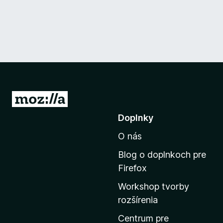
P
r
Doplnky
e
O nás
j
s
Blog o doplnkoch pre
ť
Firefox
n
Workshop tvorby
a
rozšírenia
d
o
Centrum pre