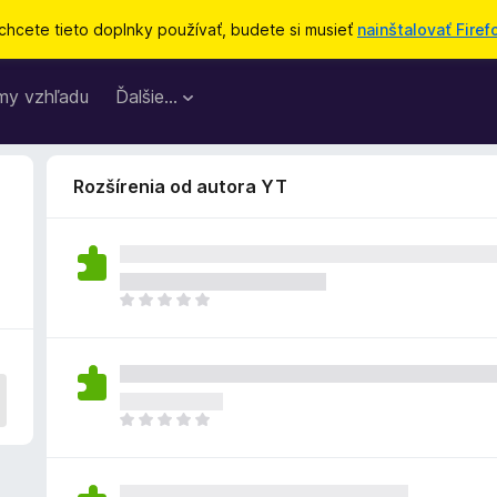
chcete tieto doplnky používať, budete si musieť
nainštalovať Firef
my vzhľadu
Ďalšie…
Rozšírenia od autora YT
D
o
p
l
n
o
D
k
o
z
p
a
l