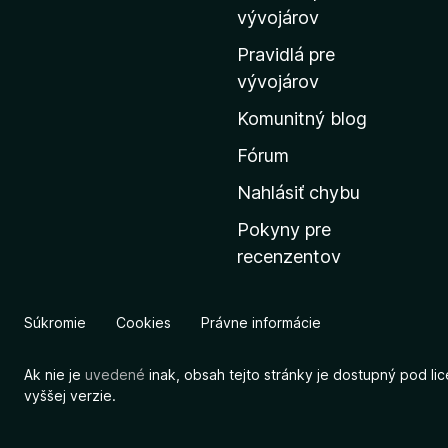
m
vývojárov
o
Pravidlá pre
v
vývojárov
s
Komunitný blog
k
ú
Fórum
s
Nahlásiť chybu
t
Pokyny pre
r
recenzentov
á
n
k
Súkromie
Cookies
Právne informácie
u
M
Ak nie je
uvedené
inak, obsah tejto stránky je dostupný pod li
o
vyššej verzie.
z