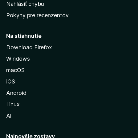
k
Nahlásiť chybu
e
ú
n
Pokyny pre recenzentov
s
ý
t
r
Na stiahnutie
á
Download Firefox
n
Windows
k
u
macOS
M
iOS
o
z
Android
i
Linux
l
All
l
y
Najnovšie zostavy