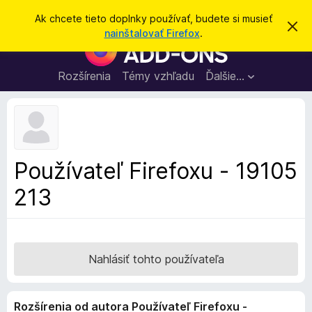
H
Prihlásiť sa
Ak chcete tieto doplnky používať, budete si musieť
Z
ľ
nainštalovať Firefox
.
a
D
a
v
o
r
d
i
p
Rozšírenia
Témy vzhľadu
Ďalšie…
a
e
l
ť
ť
t
n
o
k
t
o
y
o
p
z
Používateľ Firefoxu - 19105
n
r
á
213
e
m
e
p
n
r
i
e
e
h
Nahlásiť tohto používateľa
l
i
Rozšírenia od autora Používateľ Firefoxu -
a