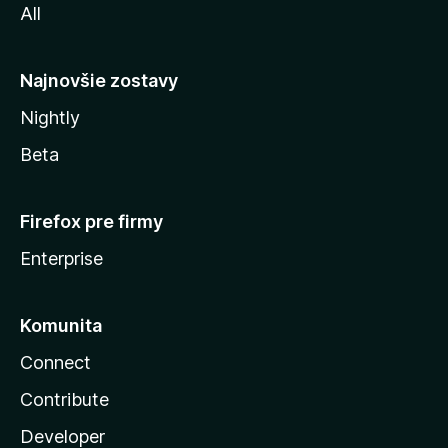
All
l
y
Najnovšie zostavy
Nightly
Beta
Firefox pre firmy
Enterprise
Komunita
Connect
Contribute
Developer