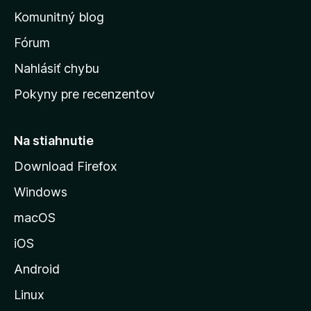
o
n
d
Komunitný blog
ý
v
n
s
Fórum
o
t
k
Nahlásiť chybu
e
ú
n
Pokyny pre recenzentov
s
ý
t
r
Na stiahnutie
á
Download Firefox
n
Windows
k
u
macOS
M
iOS
o
z
Android
i
Linux
l