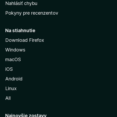
k
Nahlásiť chybu
e
ú
n
Pokyny pre recenzentov
s
ý
t
r
Na stiahnutie
á
Download Firefox
n
Windows
k
u
macOS
M
iOS
o
z
Android
i
Linux
l
All
l
y
Najnovšie zostavy