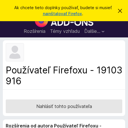
H
Prihlásiť sa
Ak chcete tieto doplnky používať, budete si musieť
Z
ľ
nainštalovať Firefox
.
a
D
a
v
o
r
d
i
p
Rozšírenia
Témy vzhľadu
Ďalšie…
a
e
l
ť
ť
t
n
o
k
t
o
y
o
p
z
Používateľ Firefoxu - 19103
n
r
á
916
e
m
e
p
n
r
i
e
e
h
Nahlásiť tohto používateľa
l
i
Rozšírenia od autora Používateľ Firefoxu -
a