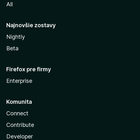
All
l
y
Najnovšie zostavy
Nightly
Beta
Firefox pre firmy
Enterprise
Komunita
Connect
Contribute
Developer