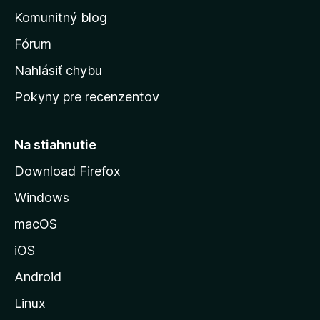
o
n
d
Komunitný blog
ý
v
n
s
Fórum
o
t
k
Nahlásiť chybu
e
ú
n
Pokyny pre recenzentov
s
ý
t
r
Na stiahnutie
á
Download Firefox
n
Windows
k
u
macOS
M
iOS
o
z
Android
i
Linux
l