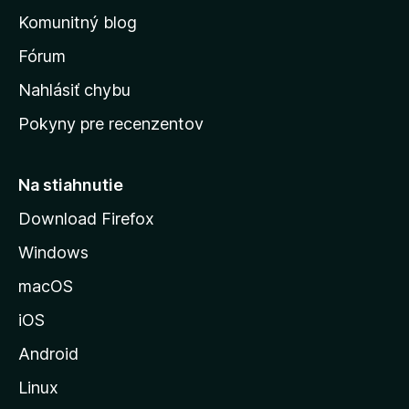
o
n
d
Komunitný blog
ý
v
n
s
Fórum
o
t
k
Nahlásiť chybu
e
ú
n
Pokyny pre recenzentov
s
ý
t
r
Na stiahnutie
á
Download Firefox
n
Windows
k
u
macOS
M
iOS
o
z
Android
i
Linux
l