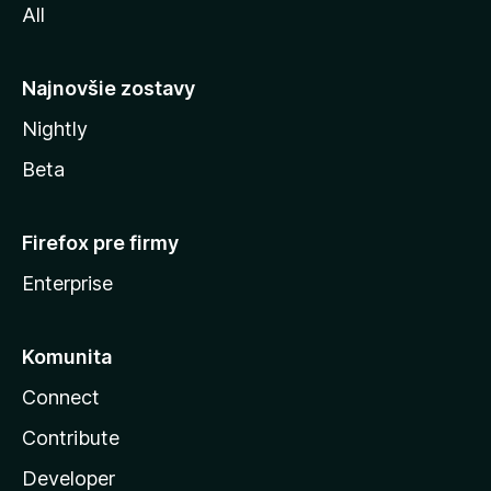
All
l
y
Najnovšie zostavy
Nightly
Beta
Firefox pre firmy
Enterprise
Komunita
Connect
Contribute
Developer