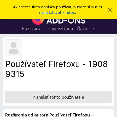
H
Prihlásiť sa
Ak chcete tieto doplnky používať, budete si musieť
Z
ľ
nainštalovať Firefox
.
a
D
a
v
o
r
d
i
p
Rozšírenia
Témy vzhľadu
Ďalšie…
a
e
l
ť
ť
t
n
o
k
t
o
y
o
p
z
Používateľ Firefoxu - 1908
n
r
á
9315
e
m
e
p
n
r
i
e
e
h
Nahlásiť tohto používateľa
l
i
Rozšírenia od autora Používateľ Firefoxu -
a