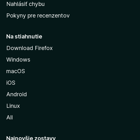
k
Nahlásiť chybu
e
ú
n
Pokyny pre recenzentov
s
ý
t
r
Na stiahnutie
á
Download Firefox
n
Windows
k
u
macOS
M
iOS
o
z
Android
i
Linux
l
All
l
y
Najnovšie zostavy