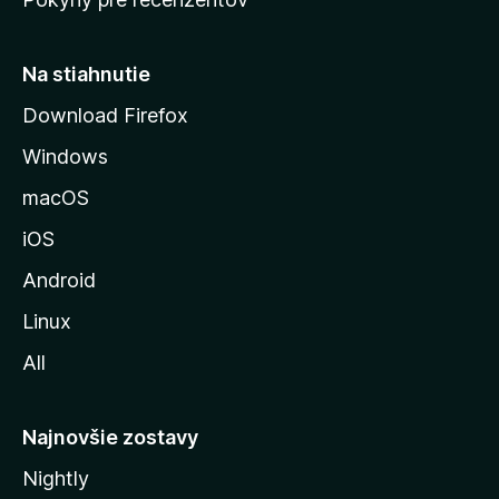
s
t
r
Na stiahnutie
á
Download Firefox
n
Windows
k
u
macOS
M
iOS
o
z
Android
i
Linux
l
All
l
y
Najnovšie zostavy
Nightly