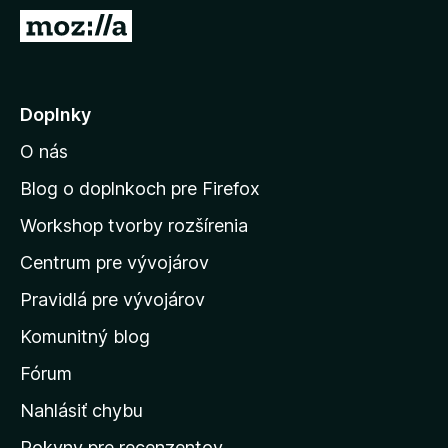
d
P
a
r
č
e
F
j
Doplnky
i
s
r
O nás
ť
e
n
f
Blog o doplnkoch pre Firefox
o
a
Workshop tvorby rozšírenia
x
d
Centrum pre vývojárov
o
m
Pravidlá pre vývojárov
o
Komunitný blog
v
s
Fórum
k
Nahlásiť chybu
ú
Pokyny pre recenzentov