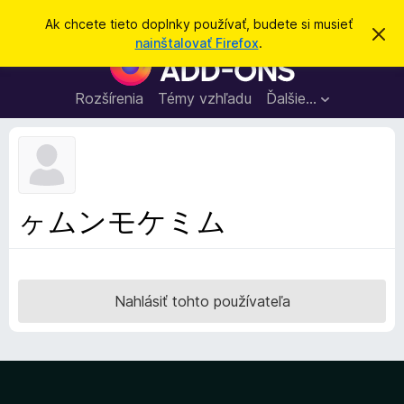
H
Prihlásiť sa
Ak chcete tieto doplnky používať, budete si musieť
Z
ľ
nainštalovať Firefox
.
a
D
a
v
o
r
d
i
p
Rozšírenia
Témy vzhľadu
Ďalšie…
a
e
l
ť
ť
t
n
o
k
t
o
y
o
p
z
ヶムンモケミム
n
r
á
e
m
e
p
n
r
i
Nahlásiť tohto používateľa
e
e
h
l
i
a