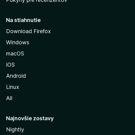
s
t
r
Na stiahnutie
á
Download Firefox
n
Windows
k
u
macOS
M
iOS
o
z
Android
i
Linux
l
All
l
y
Najnovšie zostavy
Nightly