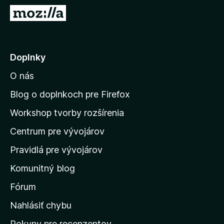
d
P
a
r
č
e
F
j
Doplnky
i
s
r
O nás
ť
e
n
f
Blog o doplnkoch pre Firefox
o
a
Workshop tvorby rozšírenia
x
d
Centrum pre vývojárov
o
m
Pravidlá pre vývojárov
o
Komunitný blog
v
s
Fórum
k
Nahlásiť chybu
ú
Pokyny pre recenzentov