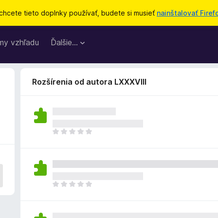
chcete tieto doplnky používať, budete si musieť
nainštalovať Firef
my vzhľadu
Ďalšie…
Rozšírenia od autora LXXXVIII
D
o
p
l
n
o
D
k
o
z
p
a
l