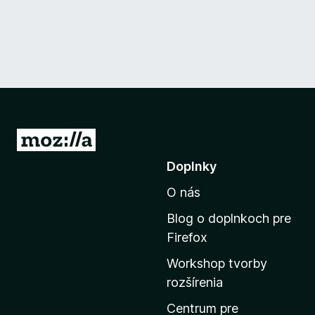
P
r
Doplnky
e
O nás
j
s
Blog o doplnkoch pre
ť
Firefox
n
Workshop tvorby
a
rozšírenia
d
o
Centrum pre