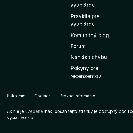
m
vývojárov
o
Pravidlá pre
v
vývojárov
s
Komunitný blog
k
ú
Fórum
s
Nahlásiť chybu
t
Pokyny pre
r
recenzentov
á
n
k
Súkromie
Cookies
Právne informácie
u
M
Ak nie je
uvedené
inak, obsah tejto stránky je dostupný pod li
o
vyššej verzie.
z