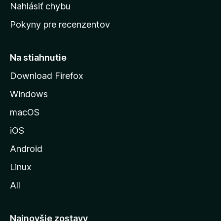
k
Nahlásiť chybu
e
ú
n
Pokyny pre recenzentov
s
ý
t
r
Na stiahnutie
á
Download Firefox
n
Windows
k
u
macOS
M
iOS
o
z
Android
i
Linux
l
All
l
y
Najnovšie zostavy