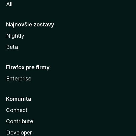
All
l
y
Najnovšie zostavy
Nightly
Beta
Firefox pre firmy
Enterprise
Komunita
Connect
Contribute
Developer