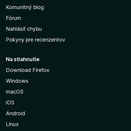
o
n
d
Komunitný blog
ý
v
n
s
Fórum
o
t
k
Nahlásiť chybu
e
ú
n
Pokyny pre recenzentov
s
ý
t
r
Na stiahnutie
á
Download Firefox
n
Windows
k
u
macOS
M
iOS
o
z
Android
i
Linux
l