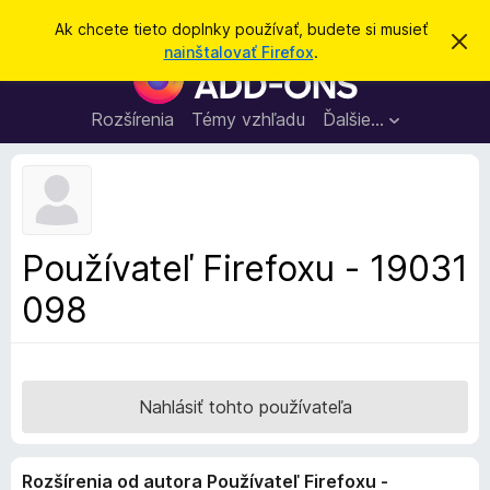
H
Prihlásiť sa
Ak chcete tieto doplnky používať, budete si musieť
Z
ľ
nainštalovať Firefox
.
a
D
a
v
o
r
d
i
p
Rozšírenia
Témy vzhľadu
Ďalšie…
a
e
l
ť
ť
t
n
o
k
t
o
y
o
p
z
Používateľ Firefoxu - 19031
n
r
á
098
e
m
e
p
n
r
i
e
e
h
Nahlásiť tohto používateľa
l
i
Rozšírenia od autora Používateľ Firefoxu -
a