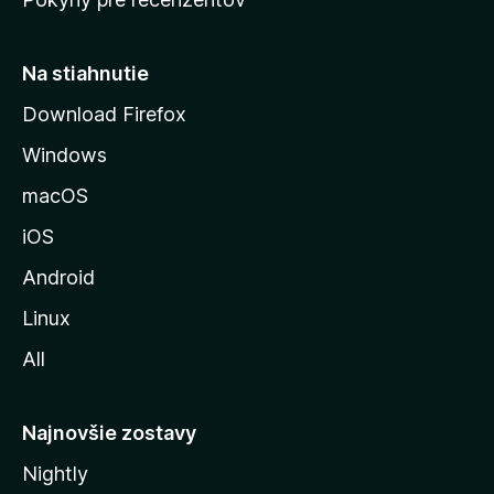
s
t
r
Na stiahnutie
á
Download Firefox
n
Windows
k
u
macOS
M
iOS
o
z
Android
i
Linux
l
All
l
y
Najnovšie zostavy
Nightly