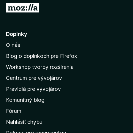
d
P
a
r
č
e
F
j
Doplnky
i
s
r
O nás
ť
e
n
f
Blog o doplnkoch pre Firefox
o
a
Workshop tvorby rozšírenia
x
d
Centrum pre vývojárov
o
m
Pravidlá pre vývojárov
o
Komunitný blog
v
s
Fórum
k
Nahlásiť chybu
ú
Pokyny pre recenzentov