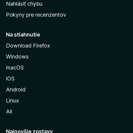
k
Nahlásiť chybu
e
ú
n
Pokyny pre recenzentov
s
ý
t
r
Na stiahnutie
á
Download Firefox
n
Windows
k
u
macOS
M
iOS
o
z
Android
i
Linux
l
All
l
y
Najnovšie zostavy