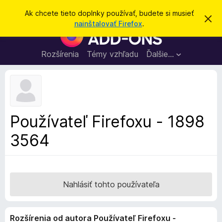
H
Prihlásiť sa
Ak chcete tieto doplnky používať, budete si musieť
Z
ľ
nainštalovať Firefox
.
a
D
a
v
o
r
d
i
p
Rozšírenia
Témy vzhľadu
Ďalšie…
a
e
l
ť
ť
t
n
o
k
t
o
y
o
p
z
Používateľ Firefoxu - 1898
n
r
á
3564
e
m
e
p
n
r
i
e
e
h
Nahlásiť tohto používateľa
l
i
Rozšírenia od autora Používateľ Firefoxu -
a