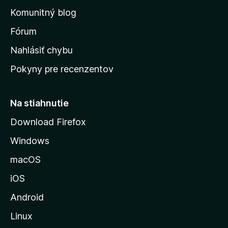
o
n
d
Komunitný blog
ý
v
n
s
Fórum
o
t
k
Nahlásiť chybu
e
ú
n
Pokyny pre recenzentov
s
ý
t
r
Na stiahnutie
á
Download Firefox
n
Windows
k
u
macOS
M
iOS
o
z
Android
i
Linux
l