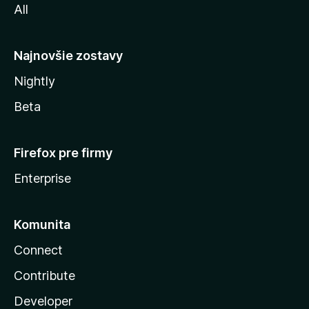
All
l
y
Najnovšie zostavy
Nightly
Beta
Firefox pre firmy
Enterprise
Komunita
Connect
Contribute
Developer