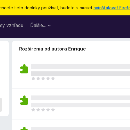
chcete tieto doplnky používať, budete si musieť
nainštalovať Firef
my vzhľadu
Ďalšie…
Rozšírenia od autora Enrique
D
o
p
l
n
o
D
k
o
z
p
a
l