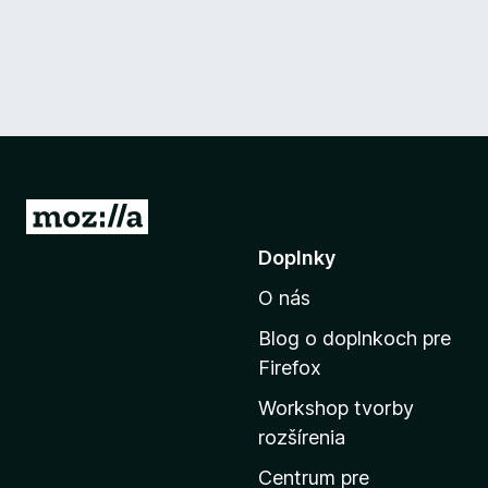
P
r
Doplnky
e
O nás
j
s
Blog o doplnkoch pre
ť
Firefox
n
Workshop tvorby
a
rozšírenia
d
o
Centrum pre