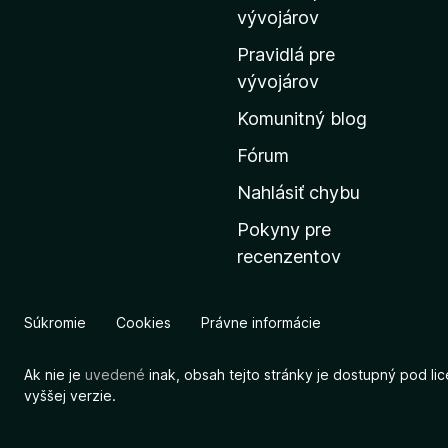
m
vývojárov
o
Pravidlá pre
v
vývojárov
s
Komunitný blog
k
ú
Fórum
s
Nahlásiť chybu
t
Pokyny pre
r
recenzentov
á
n
k
Súkromie
Cookies
Právne informácie
u
M
Ak nie je
uvedené
inak, obsah tejto stránky je dostupný pod li
o
vyššej verzie.
z